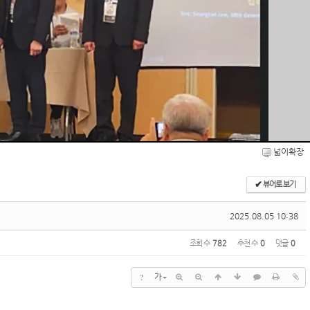
넓이확장
✔
뷰어로 보기
2025.08.05 10:38
조회 수
782
추천 수
0
댓글
0
?
가