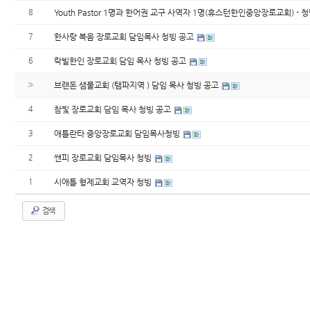
8
Youth Pastor 1명과 한어권 교구 사역자 1명(휴스턴한인중앙장로교회) - 청
7
한사랑 복음 장로교회 담임목사 청빙 공고
6
락빌한인 장로교회 담임 목사 청빙 공고
»
브랜돈 샘물교회 (탬파지역 ) 담임 목사 청빙 공고
4
참빛 장로교회 담임 목사 청빙 공고
3
애틀란타 중앙장로교회 담임목사청빙
2
쌘피 장로교회 담임목사 청빙
1
시애틀 형제교회 교역자 청빙
검색