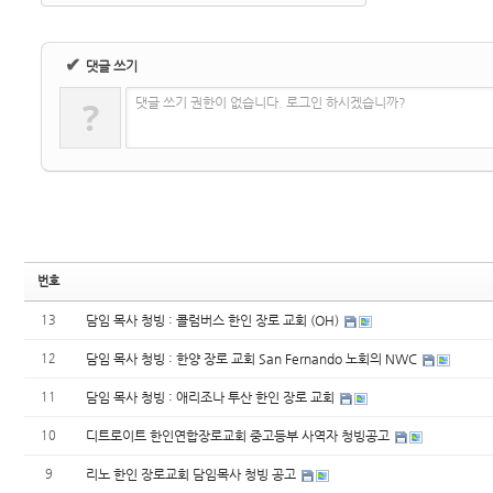
✔
댓글 쓰기
?
댓글 쓰기 권한이 없습니다. 로그인 하시겠습니까?
번호
13
담임 목사 청빙 : 콜럼버스 한인 장로 교회 (OH)
12
담임 목사 청빙 : 한양 장로 교회 San Fernando 노회의 NWC
11
담임 목사 청빙 : 애리조나 투산 한인 장로 교회
10
디트로이트 한인연합장로교회 중고등부 사역자 청빙공고
9
리노 한인 장로교회 담임목사 청빙 공고