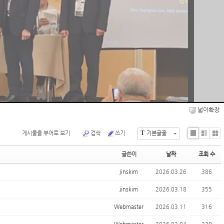
넓이확장
T
게시물을 뷰어로 보기
검색
쓰기
기본글꼴
Li
Zi
G
st
n
al
글쓴이
날짜
조회 수
e
le
ry
jinskim
2026.03.26
386
jinskim
2026.03.18
355
Webmaster
2026.03.11
316