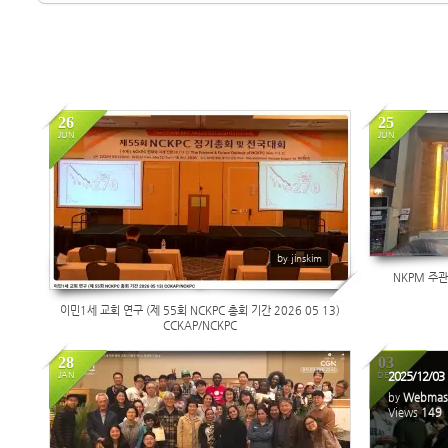
26
25
JUN
JUN
22
16
by jinskim
NKPM 주관
이민1세 교회 연구 (제 55회 NCKPC 총회 기간 2026 05 13)
CCKAP/NCKPC
28
03
2025/12/03
JAN
DEC
by
Webmas
103
Views
149