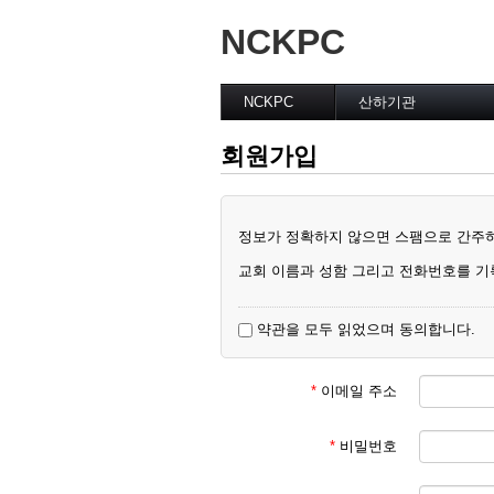
NCKPC
NCKPC
산하기관
환영 및 소개
운영위원회
회원가입
총회장
전국 여성 연합회
사무총장
남선교회 전국연합회
총회 조직
EM 목회자 협의회
총회회칙
은퇴목사 및 배우자회
정보가 정확하지 않으면 스팸으로 간주
Home
여성리더십위원회
교회 이름과 성함 그리고 전화번호를 기
약관을 모두 읽었으며 동의합니다.
*
이메일 주소
*
비밀번호