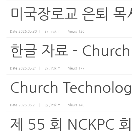
미국장로교 은퇴 목
Date
2026.05.30
By
jinskim
Views
120
한글 자료 - Church T
Date
2026.05.21
By
jinskim
Views
177
Church Technology
Date
2026.05.21
By
jinskim
Views
140
제 55 회 NCKPC