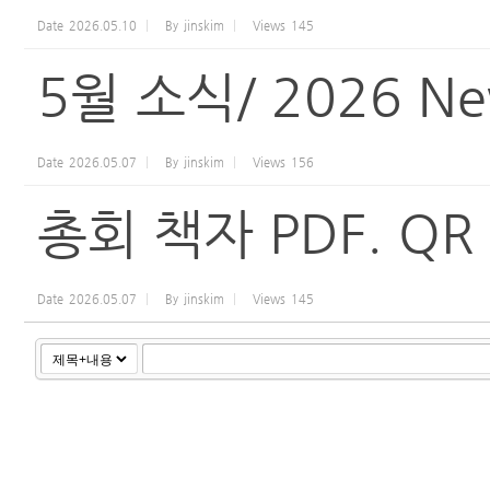
Date
2026.05.10
By
jinskim
Views
145
5월 소식/ 2026 Ne
Date
2026.05.07
By
jinskim
Views
156
총회 책자 PDF. QR
Date
2026.05.07
By
jinskim
Views
145