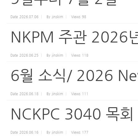
Date
2026.07.06
By
jinskim
Views
98
NKPM 주관 202
Date
2026.06.25
By
jinskim
Views
118
6월 소식/ 2026 New
Date
2026.06.18
By
jinskim
Views
111
NCKPC 3040 목
Date
2026.06.16
By
jinskim
Views
177