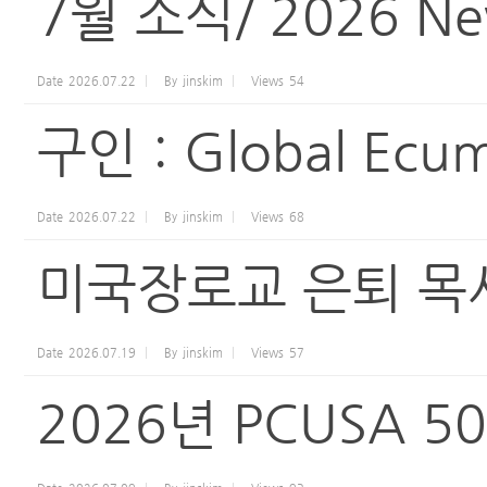
7월 소식/ 2026 New
Date
2026.07.22
By
jinskim
Views
54
구인 : Global Ecume
Date
2026.07.22
By
jinskim
Views
68
미국장로교 은퇴 목
Date
2026.07.19
By
jinskim
Views
57
2026년 PCUSA 