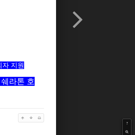
목회자 지원
턴 쉐라톤 호
?