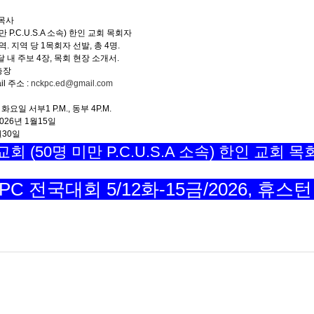
진목사
만 P.C.U.S.A 소속) 한인 교회 목회자
 지역. 지역 당 1목회자 선발, 총 4명.
달 내 주보 4장, 목회 현장 소개서.
총장
il 주소 :
nckpc.ed@gmail.com
화요일 서부1 P.M., 동부 4P.M.
026년 1월15일
월30일
회 (50명 미만 P.C.U.S.A 소속) 한인 교회 
KPC 전국대회 5/12화-15금/2026, 휴스