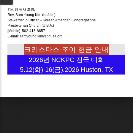
김삼영 목사 드림.
Rev. Sam Young Kim (he/him)
Stewardship Officer – Korean American Congregations
Presbyterian Church (U.S.A.)
[Mobile]: 502-415-8657
E-mail:
samyoung.kim@pcusa.org
크리스마스 조이 헌금 안내
2026년 NCKPC 전국 대회
5.12(화)-16(금).2026 Huston, TX