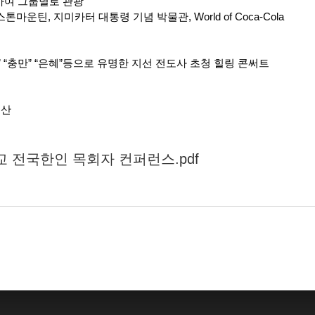
하여 그룹별로 관광
ket, 스톤마운틴, 지미카터 대통령 기념 박물관, World of Coca-Cola
” “충만” “은혜”등으로 유명한 지선 전도사 초청 힐링 콘써트
해산
 전국한인 목회자 컨퍼런스.pdf