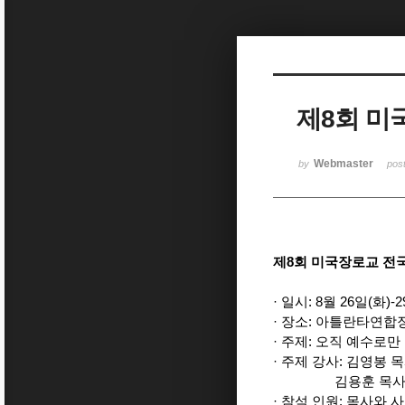
Sketchbook5, 스케치북5
제8회 미
Sketchbook5, 스케치북5
Webmaster
by
pos
제8회 미국장로교 전국
· 일시: 8월 26일(화)-
· 장소: 아틀란타연
· 주제: 오직 예수로만
· 주제 강사: 김영봉 
김용훈 목사(열린
· 참석 인원: 목사와 사