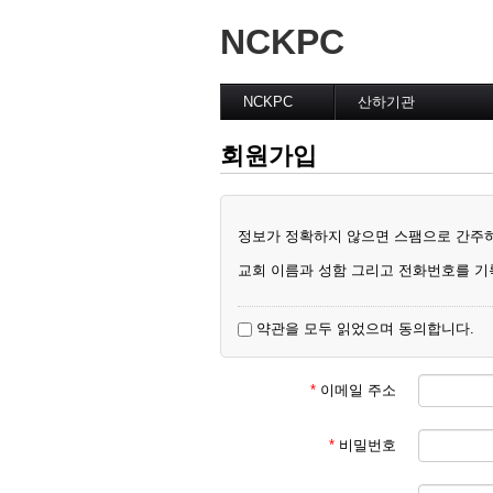
NCKPC
NCKPC
산하기관
환영 및 소개
운영위원회
회원가입
총회장
전국 여성 연합회
사무총장
남선교회 전국연합회
총회 조직
EM 목회자 협의회
총회회칙
은퇴목사 및 배우자회
정보가 정확하지 않으면 스팸으로 간주
Home
여성리더십위원회
교회 이름과 성함 그리고 전화번호를 기
약관을 모두 읽었으며 동의합니다.
*
이메일 주소
*
비밀번호