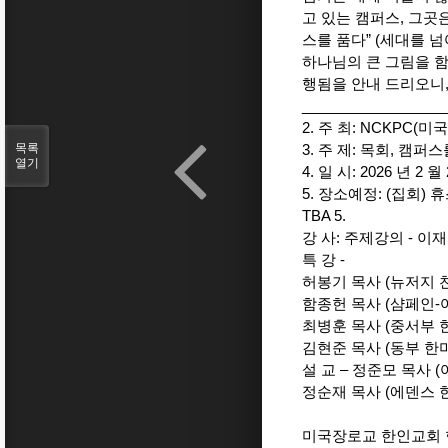
고 있는 캠퍼스, 그곳
스를 품다” (세대를 
하나님의 큰 그림을 함
행됨을 안내 드리오니, 많
__________________
2. 주 최: NCKP
목록
3. 주 제: 목회, 캠퍼
열기
4. 일 시: 2026 년 2 월 
5. 장소예정: (집회) 휴
TBA 5.
강 사: 주제강의 - 
특 강 -
허봉기 목사 (뉴저지 
함종헌 목사 (샴페인
최병훈 목사 (중서부 
김현준 목사 (동부 한
설 교 – 정준모 목사 
정순재 목사 (에덴스
미국장로교 한인교회 협