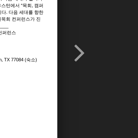
휴스턴에서 “목회, 캠퍼
다. 다음 세대를 향한
학원목회 컨퍼런스가 진
___
회 컨퍼런스
TX 77084 (숙소)