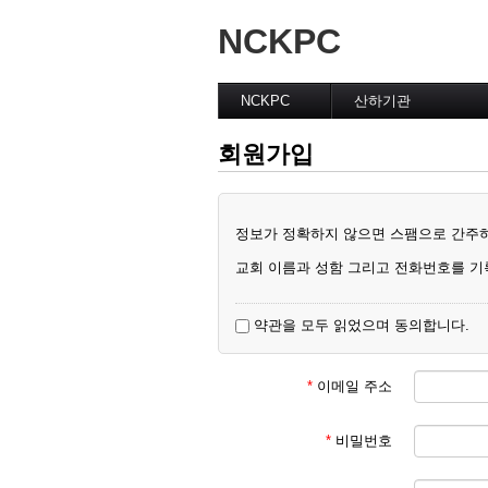
NCKPC
NCKPC
산하기관
환영 및 소개
운영위원회
회원가입
총회장
전국 여성 연합회
사무총장
남선교회 전국연합회
총회 조직
EM 목회자 협의회
총회회칙
은퇴목사 및 배우자회
정보가 정확하지 않으면 스팸으로 간주
Home
여성리더십위원회
교회 이름과 성함 그리고 전화번호를 기
약관을 모두 읽었으며 동의합니다.
*
이메일 주소
*
비밀번호