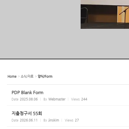
Home
소식/자료
양식/Form
PDP Blank Form
Date
2025.08.06
By
Webmaster
Views
244
지출청구서 55회
Date
2026.06.11
By
jinskim
Views
27