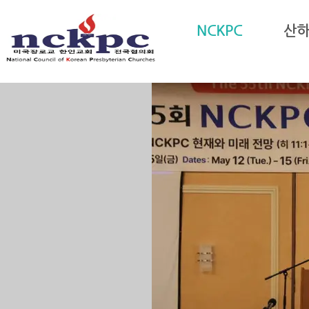
NCKPC
산