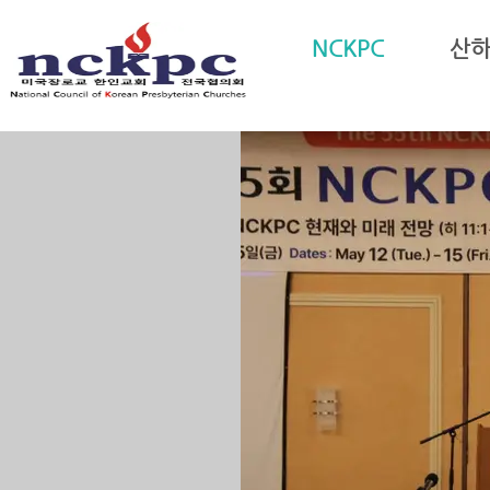
NCKPC
산