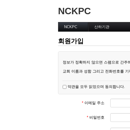
NCKPC
NCKPC
산하기관
환영 및 소개
운영위원회
회원가입
총회장
전국 여성 연합회
사무총장
남선교회 전국연합회
총회 조직
EM 목회자 협의회
총회회칙
은퇴목사 및 배우자회
정보가 정확하지 않으면 스팸으로 간주
Home
여성리더십위원회
교회 이름과 성함 그리고 전화번호를 기
약관을 모두 읽었으며 동의합니다.
*
이메일 주소
*
비밀번호